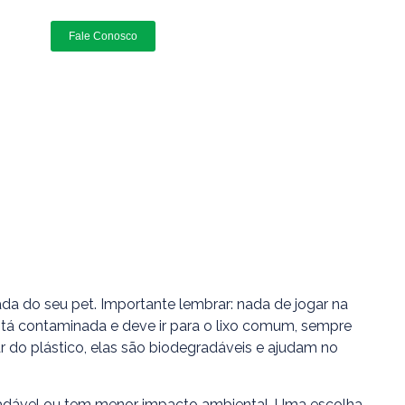
Fale Conosco
ada do seu pet. Importante lembrar: nada de jogar na
está contaminada e deve ir para o lixo comum, sempre
 do plástico, elas são biodegradáveis e ajudam no
egradável ou tem menor impacto ambiental. Uma escolha