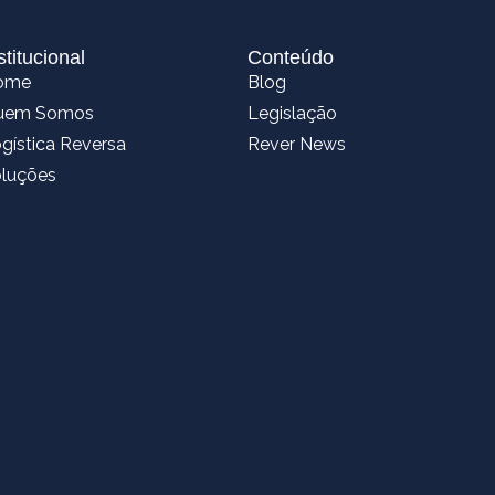
stitucional
Conteúdo
ome
Blog
uem Somos
Legislação
gística Reversa
Rever News
luções