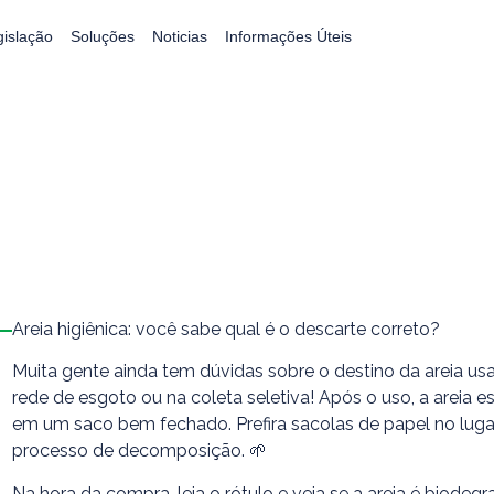
gislação
Soluções
Noticias
Informações Úteis
Areia higiênica: você sabe qual é o descarte correto?
Muita gente ainda tem dúvidas sobre o destino da areia us
rede de esgoto ou na coleta seletiva! Após o uso, a areia 
em um saco bem fechado. Prefira sacolas de papel no lugar
processo de decomposição. 🌱
Na hora da compra, leia o rótulo e veja se a areia é biod