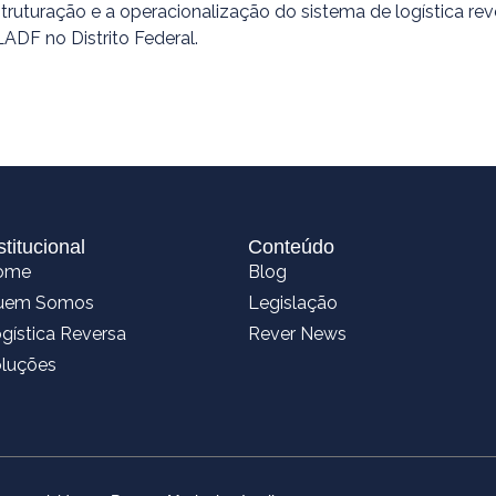
struturação e a operacionalização do sistema de logística rev
ADF no Distrito Federal.
stitucional
Conteúdo
ome
Blog
uem Somos
Legislação
gística Reversa
Rever News
luções