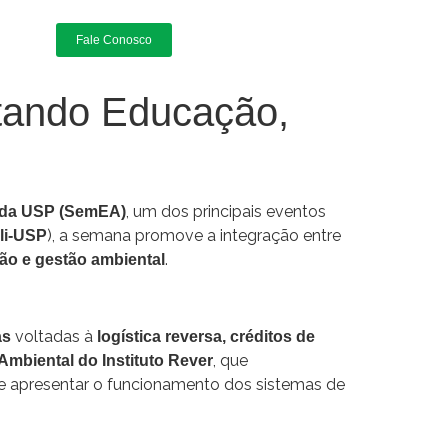
Fale Conosco
tando Educação,
, um dos principais eventos
 da USP (SemEA)
), a semana promove a integração entre
li-USP
.
ção e gestão ambiental
voltadas à
as
logística reversa, créditos de
, que
mbiental do Instituto Rever
 de apresentar o funcionamento dos sistemas de