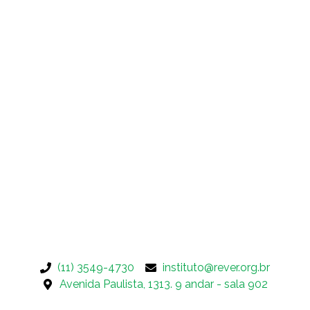
(11) 3549-4730
instituto@rever.org.br
Avenida Paulista, 1313. 9 andar - sala 902