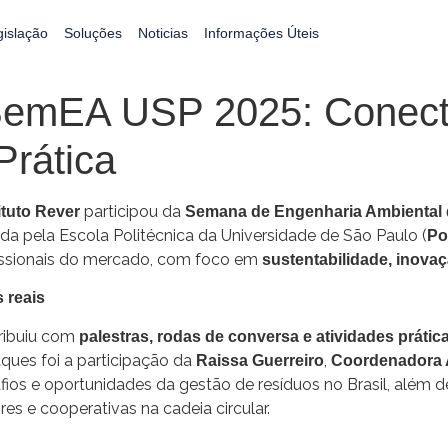
gislação
Soluções
Noticias
Informações Úteis
a SemEA USP 2025: Conec
Prática
participou da
ituto Rever
Semana de Engenharia Ambiental
da pela Escola Politécnica da Universidade de São Paulo (
Po
fissionais do mercado, com foco em
sustentabilidade, inova
 reais
tribuiu com
palestras, rodas de conversa e atividades prátic
ques foi a participação da
,
Raissa Guerreiro
Coordenadora A
fios e oportunidades da gestão de resíduos no Brasil, além
s e cooperativas na cadeia circular.